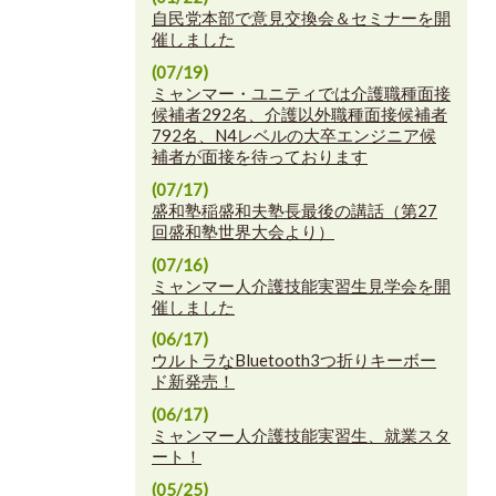
自民党本部で意見交換会＆セミナーを開
催しました
(07/19)
ミャンマー・ユニティでは介護職種面接
候補者292名、介護以外職種面接候補者
792名、N4レベルの大卒エンジニア候
補者が面接を待っております
(07/17)
盛和塾稲盛和夫塾長最後の講話（第27
回盛和塾世界大会より）
(07/16)
ミャンマー人介護技能実習生見学会を開
催しました
(06/17)
ウルトラなBluetooth3つ折りキーボー
ド新発売！
(06/17)
ミャンマー人介護技能実習生、就業スタ
ート！
(05/25)