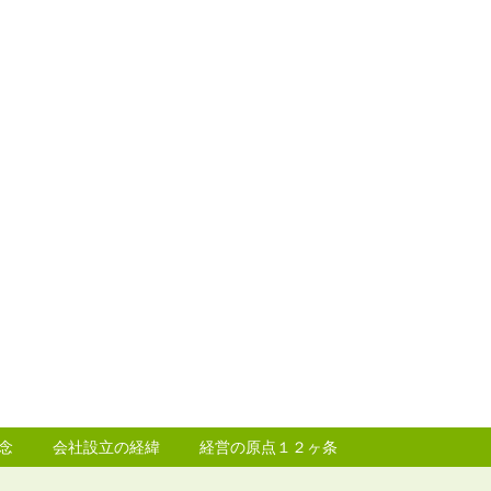
念
会社設立の経緯
経営の原点１２ヶ条