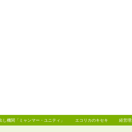
り出し機関「ミャンマー・ユニティ」
エコリカのキセキ
経営理