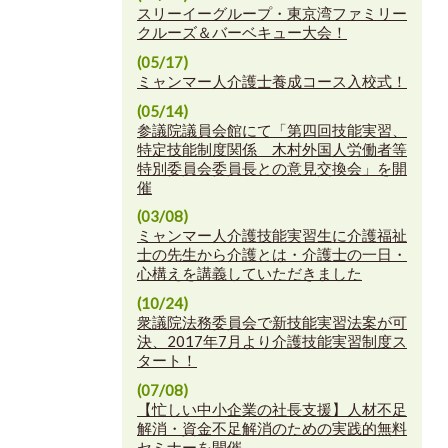
スリーイーグループ・東京湾ファミリー
クルーズ＆バーベキュー大会！
(05/17)
ミャンマー人介護士養成コース入校式！
(05/14)
参議院議員会館にて「第四回技能実習、
特定技能制度関係 木村外国人労働者等
特別委員会委員長との意見交換会」を開
催
(03/08)
ミャンマー人介護技能実習生に介護福祉
士の先生から介護とは・介護士の一日・
心構えを講義していただきました
(10/24)
衆議院法務委員会で新技能実習法案が可
決、2017年7月より介護技能実習制度ス
タート！
(07/08)
【忙しい中小企業の社長支援】人材不足
解消・資金不足解消のための実践的無料
セミナーを開催