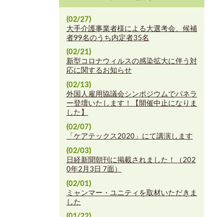
(02/27)
大手介護事業者様による大選考会、候補
者99名のうち内定者35名
(02/21)
新型コロナウィルスの感染拡大に伴う対
応に関するお知らせ
(02/13)
外国人雇用協議会シンポジウムでパネラ
ー登壇いたします！【開催中止になりま
した】
(02/07)
「ケアテックス2020」にて講演します
(02/03)
日経新聞朝刊に掲載されました！（202
0年2月3日 7面）
(02/01)
ミャンマー・ユニティを取材いただきま
した
(01/22)