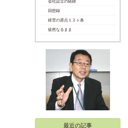
会社設立の経緯
回想録
経営の原点１２ヶ条
徒然なるまま
最近の記事