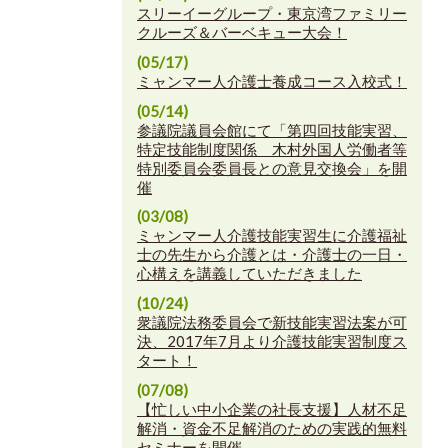
スリーイーグループ・東京湾ファミリー
クルーズ＆バーベキュー大会！
(05/17)
ミャンマー人介護士養成コース入校式！
(05/14)
参議院議員会館にて「第四回技能実習、
特定技能制度関係 木村外国人労働者等
特別委員会委員長との意見交換会」を開
催
(03/08)
ミャンマー人介護技能実習生に介護福祉
士の先生から介護とは・介護士の一日・
心構えを講義していただきました
(10/24)
衆議院法務委員会で新技能実習法案が可
決、2017年7月より介護技能実習制度ス
タート！
(07/08)
【忙しい中小企業の社長支援】人材不足
解消・資金不足解消のための実践的無料
セミナーを開催