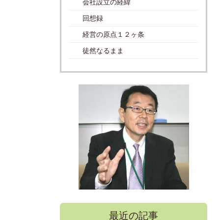
会社設立の経緯
回想録
経営の原点１２ヶ条
徒然なるまま
最近の記事