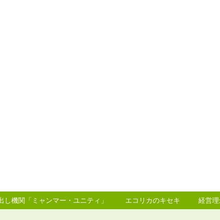
り出し機関「ミャンマー・ユニティ」
エコリカのキセキ
経営理