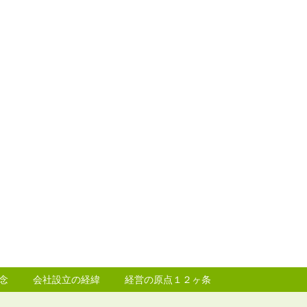
念
会社設立の経緯
経営の原点１２ヶ条