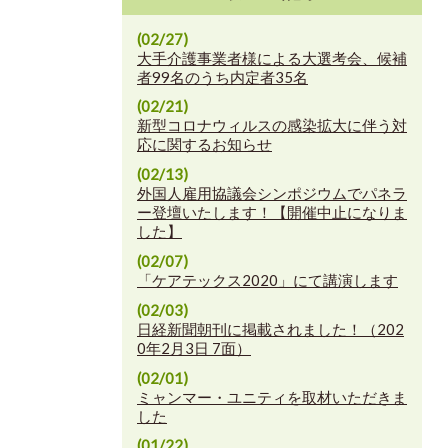
(02/27)
大手介護事業者様による大選考会、候補
者99名のうち内定者35名
(02/21)
新型コロナウィルスの感染拡大に伴う対
応に関するお知らせ
(02/13)
外国人雇用協議会シンポジウムでパネラ
ー登壇いたします！【開催中止になりま
した】
(02/07)
「ケアテックス2020」にて講演します
(02/03)
日経新聞朝刊に掲載されました！（202
0年2月3日 7面）
(02/01)
ミャンマー・ユニティを取材いただきま
した
(01/22)