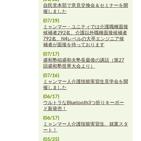
自民党本部で意見交換会＆セミナーを開
催しました
(07/19)
ミャンマー・ユニティでは介護職種面接
候補者292名、介護以外職種面接候補者
792名、N4レベルの大卒エンジニア候
補者が面接を待っております
(07/17)
盛和塾稲盛和夫塾長最後の講話（第27
回盛和塾世界大会より）
(07/16)
ミャンマー人介護技能実習生見学会を開
催しました
(06/17)
ウルトラなBluetooth3つ折りキーボー
ド新発売！
(06/17)
ミャンマー人介護技能実習生、就業スタ
ート！
(05/25)