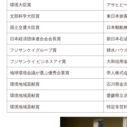
環境大臣賞
アサヒビ
文部科学大臣賞
東日本旅
国土交通大臣賞
日本郵船
日本経済団体連合会会長賞
新日本石
フジサンケイグループ賞
積水ハウ
フジサンケイ ビジネスアイ賞
大和信用
地球環境会議が選ぶ優秀企業賞
帝人株式
環境地域貢献賞
石川県金
環境地域貢献賞
愛媛県立
環境地域貢献賞
特定非営