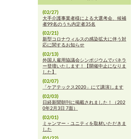
(02/27)
大手介護事業者様による大選考会、候補
者99名のうち内定者35名
(02/21)
新型コロナウィルスの感染拡大に伴う対
応に関するお知らせ
(02/13)
外国人雇用協議会シンポジウムでパネラ
ー登壇いたします！【開催中止になりま
した】
(02/07)
「ケアテックス2020」にて講演します
(02/03)
日経新聞朝刊に掲載されました！（202
0年2月3日 7面）
(02/01)
ミャンマー・ユニティを取材いただきま
した
(01/22)