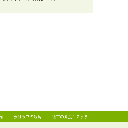
念
会社設立の経緯
経営の原点１２ヶ条