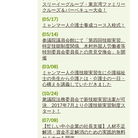
スリーイーグループ・東京湾ファミリー
クルーズ＆バーベキュー大会！
(05/17)
ミャンマー人介護士養成コース入校式！
(05/14)
参議院議員会館にて「第四回技能実習、
特定技能制度関係 木村外国人労働者等
特別委員会委員長との意見交換会」を開
催
(03/08)
ミャンマー人介護技能実習生に介護福祉
士の先生から介護とは・介護士の一日・
心構えを講義していただきました
(10/24)
衆議院法務委員会で新技能実習法案が可
決、2017年7月より介護技能実習制度ス
タート！
(07/08)
【忙しい中小企業の社長支援】人材不足
解消・資金不足解消のための実践的無料
セミナーを開催