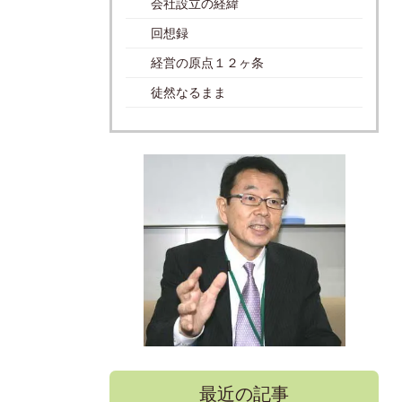
会社設立の経緯
回想録
経営の原点１２ヶ条
徒然なるまま
最近の記事