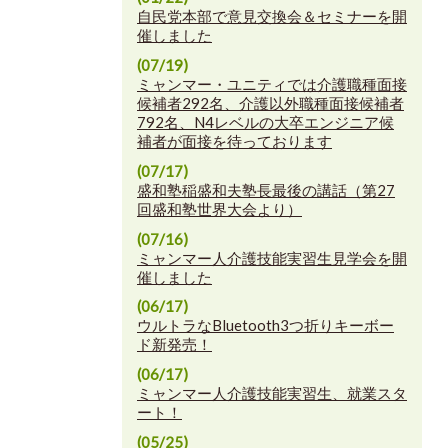
自民党本部で意見交換会＆セミナーを開
催しました
(07/19)
ミャンマー・ユニティでは介護職種面接
候補者292名、介護以外職種面接候補者
792名、N4レベルの大卒エンジニア候
補者が面接を待っております
(07/17)
盛和塾稲盛和夫塾長最後の講話（第27
回盛和塾世界大会より）
(07/16)
ミャンマー人介護技能実習生見学会を開
催しました
(06/17)
ウルトラなBluetooth3つ折りキーボー
ド新発売！
(06/17)
ミャンマー人介護技能実習生、就業スタ
ート！
(05/25)