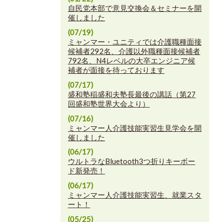
自民党本部で意見交換会＆セミナーを開
催しました
(07/19)
ミャンマー・ユニティでは介護職種面接
候補者292名、介護以外職種面接候補者
792名、N4レベルの大卒エンジニア候
補者が面接を待っております
(07/17)
盛和塾稲盛和夫塾長最後の講話（第27
回盛和塾世界大会より）
(07/16)
ミャンマー人介護技能実習生見学会を開
催しました
(06/17)
ウルトラなBluetooth3つ折りキーボー
ド新発売！
(06/17)
ミャンマー人介護技能実習生、就業スタ
ート！
(05/25)