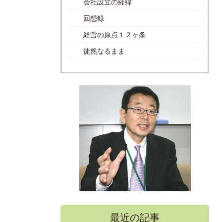
会社設立の経緯
回想録
経営の原点１２ヶ条
徒然なるまま
最近の記事