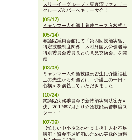
スリーイーグループ・東京湾ファミリー
クルーズ＆バーベキュー大会！
(05/17)
ミャンマー人介護士養成コース入校式！
(05/14)
参議院議員会館にて「第四回技能実習、
特定技能制度関係 木村外国人労働者等
特別委員会委員長との意見交換会」を開
催
(03/08)
ミャンマー人介護技能実習生に介護福祉
士の先生から介護とは・介護士の一日・
心構えを講義していただきました
(10/24)
衆議院法務委員会で新技能実習法案が可
決、2017年7月より介護技能実習制度ス
タート！
(07/08)
【忙しい中小企業の社長支援】人材不足
解消・資金不足解消のための実践的無料
セミナーを開催