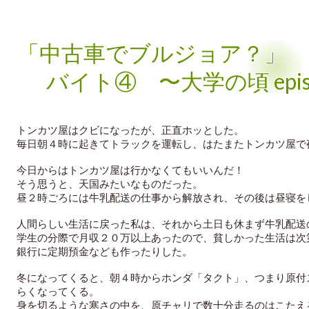
「中古車でブルジョア？」 
バイト④ 〜大学の頃 epi
トンカツ屋はクビになったが、正直ホッとした。
毎日朝４時に起きてトラックを運転し、はたまたトンカツ屋で
今日からはトンカツ屋は行かなくてもいいんだ！
そう思うと、天国みたいなものだった。
昼２時ごろには牛乳配送の仕事から解放され、その後は昼寝を
人間らしい生活に戻った私は、それから土日も休まず牛乳配送
学生の分際で月収２０万以上あったので、貧しかった生活は次
銀行に定期預金なども作ったりした。
冬になってくると、朝４時からホンダ「タクト」、つまり原付
らくなってくる。
身を切るような寒さの中を、原チャリで数十分走るのはこたえ