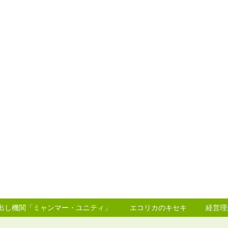
り出し機関「ミャンマー・ユニティ」
エコリカのキセキ
経営理