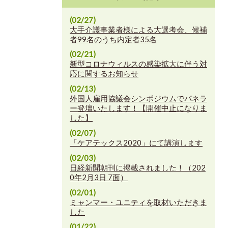
(02/27)
大手介護事業者様による大選考会、候補
者99名のうち内定者35名
(02/21)
新型コロナウィルスの感染拡大に伴う対
応に関するお知らせ
(02/13)
外国人雇用協議会シンポジウムでパネラ
ー登壇いたします！【開催中止になりま
した】
(02/07)
「ケアテックス2020」にて講演します
(02/03)
日経新聞朝刊に掲載されました！（202
0年2月3日 7面）
(02/01)
ミャンマー・ユニティを取材いただきま
した
(01/22)