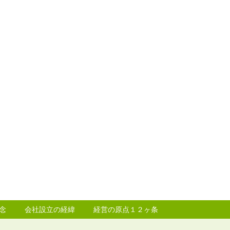
念
会社設立の経緯
経営の原点１２ヶ条