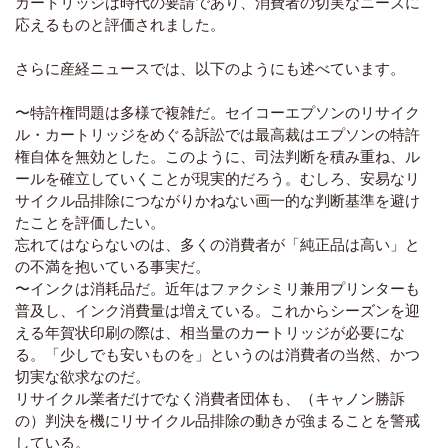
カートリッジは時代の要請であり、消費者の切実なニーズに
応えるものと評価されました。
さらに産経ニュースでは、以下のようにも述べています。
〜特許権問題は多様で複雑だ。セイコーエプソンのリサイク
ル・カートリッジをめぐる訴訟では最高裁はエプソンの特許
権自体を無効とした。このように、司法判断を積み重ね、ル
ールを確立していくことが現実的だろう。むしろ、安易なリ
サイクル品排除につながりかねない画一的な判断基準を避け
たことを評価したい。
忘れてはならないのは、多くの消費者が「純正品は高い」と
の不満を抱いている事実だ。
〜インクは消耗品だ。近年はファクシミリ兼用プリンターも
普及し、インク消費量は増えている。これからシーズンを迎
える年賀状印刷の際は、相当量のカートリッジが必要にな
る。「少しでも安いものを」というのは消費者の当然、かつ
切実な欲求なのだ。
リサイクル業者だけでなく消費者団体も、（キャノン勝訴
の）判決を機にリサイクル品排除の動きが強まることを警戒
している。