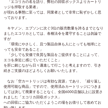
「エコリカの名を語り、弊社の回収ボックスよりカートリ
ッジを搾取する業者」
が現れる事態に至っては、同業者として非常に恥ずかしく思
っております。
キヤノン、エプソンに次ぐ3位の販売数量を誇るまでとなり
ましたエコリカとしては、各種法令を遵守することは勿論で
すが
「環境にやさしく、且つ製品自体も人にとっても地球にと
っても安全であること」
「少しでも安価で良質な製品をご提供することによって、
エコを身近に感じていただくこと」
を肝に銘じながら日々邁進して行こうと考えますので、引き
続きご支援のほどよろしくお願いいたします。
なお「空カートリッジは有効な資源」であり、「繰り返し
使用可能な商品」ですので、使用済みカートリッジにつきま
しては決して廃棄することなく、全国6000店舗以上に設置さ
れました「エコリカ回収ボックス」
への回収にご協力いただくようこの場をお借りして改めてお
願い致します。