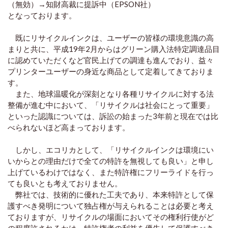
（無効）→知財高裁に提訴中（EPSON社）
となっております。
既にリサイクルインクは、ユーザーの皆様の環境意識の高
まりと共に、平成19年2月からはグリーン購入法特定調達品目
に認めていただくなど官民上げての調達も進んでおり、益々
プリンターユーザーの身近な商品として定着してきておりま
す。
また、地球温暖化が深刻となり各種リサイクルに対する法
整備が進む中において、「リサイクルは社会にとって重要」
といった認識については、訴訟の始まった3年前と現在では比
べられないほど高まっております。
しかし、エコリカとして、「リサイクルインクは環境にい
いからとの理由だけで全ての特許を無視しても良い」と申し
上げているわけではなく、また特許権にフリーライドを行っ
ても良いとも考えておりません。
弊社では、技術的に優れた工夫であり、本来特許として保
護すべき発明について独占権が与えられることは必要と考え
ておりますが、リサイクルの場面においてその権利行使がど
の程度許されるかは、特許権者の利益を優先して保護すべき