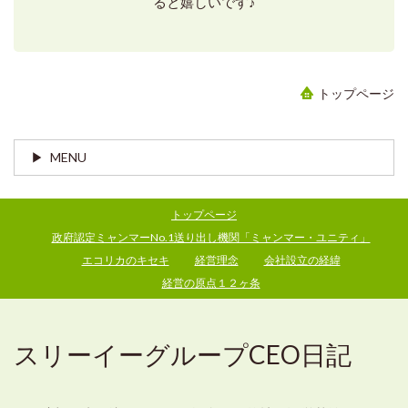
ると嬉しいです♪
トップページ
MENU
トップページ
政府認定ミャンマーNo.1送り出し機関「ミャンマー・ユニティ」
エコリカのキセキ
経営理念
会社設立の経緯
経営の原点１２ヶ条
スリーイーグループCEO日記