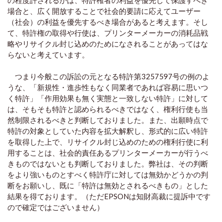
場合と、広く開放することで社会的要請に応えてユーザー
（社会）の利益を優先するべき場合があると考えます。そし
て、特許権の取得や行使は、プリンターメーカーの消耗品戦
略やリサイクル封じ込めのためになされることがあってはな
らないと考えています。
つまり今般この訴訟の元となる特許第3257597号の例のよ
うな、「新規性・進歩性もなく同業者であれば容易に思いつ
く特許」「作用効果も無く実態と一致しない特許」に対して
は、そもそも特許と認められるべきではなく、権利行使も当
然制限されるべきと判断しておりました。また、出願時点で
特許の対象としていた内容を拡大解釈し、形式的に広い特許
を取得した上で、リサイクル封じ込めのための権利行使に利
用することは、社会的責任あるプリンターメーカーが行うべ
きものではないとも判断しておりました。弊社は、その判断
をより強いものとすべく特許庁に対しては無効かどうかの判
断をお願いし、既に「特許は無効とされるべきもの」とした
結果を得ております。（ただEPSONは知財高裁に提訴中です
ので確定ではございません）