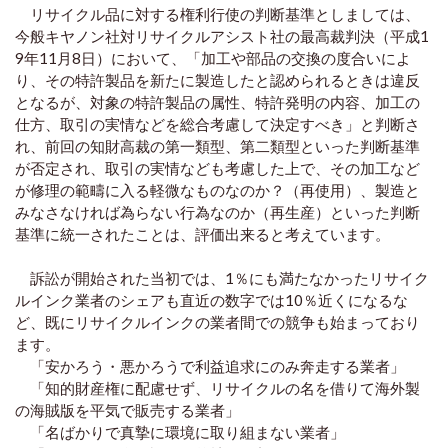
リサイクル品に対する権利行使の判断基準としましては、
今般キヤノン社対リサイクルアシスト社の最高裁判決（平成1
9年11月8日）において、「加工や部品の交換の度合いによ
り、その特許製品を新たに製造したと認められるときは違反
となるが、対象の特許製品の属性、特許発明の内容、加工の
仕方、取引の実情などを総合考慮して決定すべき」と判断さ
れ、前回の知財高裁の第一類型、第二類型といった判断基準
が否定され、取引の実情なども考慮した上で、その加工など
が修理の範疇に入る軽微なものなのか？（再使用）、製造と
みなさなければ為らない行為なのか（再生産）といった判断
基準に統一されたことは、評価出来ると考えています。
訴訟が開始された当初では、1％にも満たなかったリサイク
ルインク業者のシェアも直近の数字では10％近くになるな
ど、既にリサイクルインクの業者間での競争も始まっており
ます。
「安かろう・悪かろうで利益追求にのみ奔走する業者」
「知的財産権に配慮せず、リサイクルの名を借りて海外製
の海賊版を平気で販売する業者」
「名ばかりで真摯に環境に取り組まない業者」