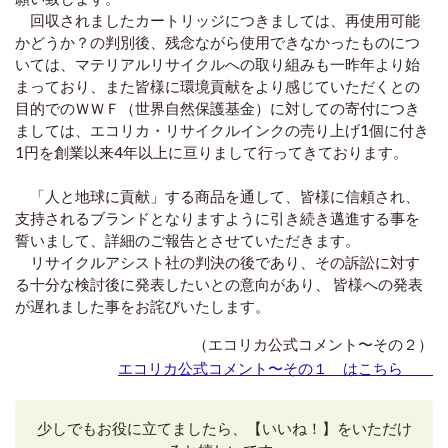
回収されましたカートリッジにつきましては、再使用可能
かどうか？の判別後、残念ながら使用できなかったものにつ
いては、マテリアルリサイクルへの取り組みも一昨年より始
まっており、また皆様に環境貢献をより感じていただくとの
目的でのＷＷＦ（世界自然保護基金）に対しての寄付につき
ましては、エコリカ・リサイクルインクの売り上げ1個に付き
1円を創業以来4年以上に亘りまして行ってきております。
「人と地球に貢献」する商品を通して、皆様に信頼され、
支持されるブランドとなりますように引き続き邁進する事を
誓いまして、詳細のご報告とさせていただきます。
リサイクルアシスト社の判決の後であり、その訴訟に対す
る十分な検討後に発表したいとの意向があり、 皆様への発表
が遅れました事をお詫びいたします。
（エコリカ公式コメント〜その２）
エコリカ公式コメント〜その１ はこちら
少しでもお役に立てましたら、【いいね！】をいただけ