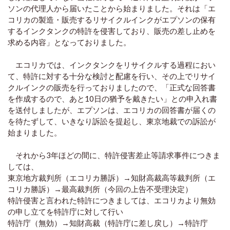
ソンの代理人から届いたことから始まりました。それは「エ
コリカの製造・販売するリサイクルインクがエプソンの保有
するインクタンクの特許を侵害しており、販売の差し止めを
求める内容」となっておりました。
エコリカでは、インクタンクをリサイクルする過程におい
て、特許に対する十分な検討と配慮を行い、その上でリサイ
クルインクの販売を行っておりましたので、「正式な回答書
を作成するので、あと10日の猶予を戴きたい」との申入れ書
を送付しましたが、エプソンは、エコリカの回答書が届くの
を待たずして、いきなり訴訟を提起し、東京地裁での訴訟が
始まりました。
それから3年ほどの間に、特許侵害差止等請求事件につきま
しては、
東京地方裁判所（エコリカ勝訴）→知財高裁高等裁判所（エ
コリカ勝訴）→最高裁判所（今回の上告不受理決定）
特許侵害と言われた特許につきましては、エコリカより無効
の申し立てを特許庁に対して行い
特許庁（無効）→知財高裁（特許庁に差し戻し）→特許庁