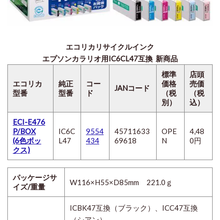
エコリカ
リサイクルインク
エプソンカラリオ用IC6CL47互換
新商品
標準
店頭
エコリカ
純正
コー
価格
売価
JANコード
型番
型番
ド
（税
（税
別）
込）
ECI-E476
P/BOX
IC6C
9554
45711633
OPE
4,48
(6色ボッ
L47
434
69618
N
0円
クス)
パッケージサ
W116×H55×D85mm 221.0ｇ
イズ/重量
ICBK47互換（ブラック）、ICC47互換
（シアン）