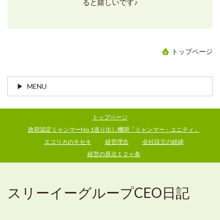
ると嬉しいです♪
トップページ
MENU
トップページ
政府認定ミャンマーNo.1送り出し機関「ミャンマー・ユニティ」
エコリカのキセキ
経営理念
会社設立の経緯
経営の原点１２ヶ条
スリーイーグループCEO日記