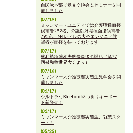
自民党本部で意見交換会＆セミナーを開
催しました
(07/19)
ミャンマー・ユニティでは介護職種面接
候補者292名、介護以外職種面接候補者
792名、N4レベルの大卒エンジニア候
補者が面接を待っております
(07/17)
盛和塾稲盛和夫塾長最後の講話（第27
回盛和塾世界大会より）
(07/16)
ミャンマー人介護技能実習生見学会を開
催しました
(06/17)
ウルトラなBluetooth3つ折りキーボー
ド新発売！
(06/17)
ミャンマー人介護技能実習生、就業スタ
ート！
(05/25)