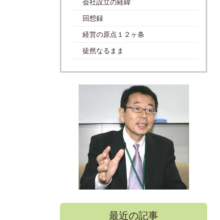
会社設立の経緯
回想録
経営の原点１２ヶ条
徒然なるまま
最近の記事