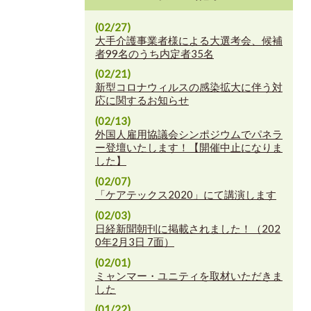
(02/27)
大手介護事業者様による大選考会、候補
者99名のうち内定者35名
(02/21)
新型コロナウィルスの感染拡大に伴う対
応に関するお知らせ
(02/13)
外国人雇用協議会シンポジウムでパネラ
ー登壇いたします！【開催中止になりま
した】
(02/07)
「ケアテックス2020」にて講演します
(02/03)
日経新聞朝刊に掲載されました！（202
0年2月3日 7面）
(02/01)
ミャンマー・ユニティを取材いただきま
した
(01/22)