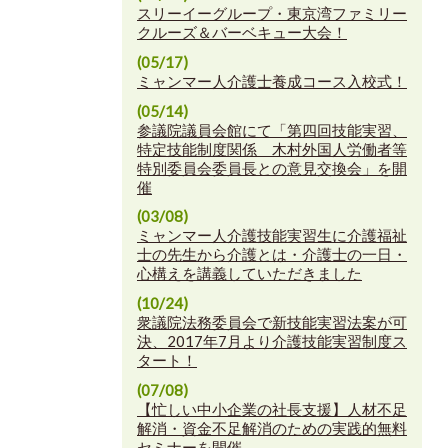
スリーイーグループ・東京湾ファミリー
クルーズ＆バーベキュー大会！
(05/17)
ミャンマー人介護士養成コース入校式！
(05/14)
参議院議員会館にて「第四回技能実習、
特定技能制度関係 木村外国人労働者等
特別委員会委員長との意見交換会」を開
催
(03/08)
ミャンマー人介護技能実習生に介護福祉
士の先生から介護とは・介護士の一日・
心構えを講義していただきました
(10/24)
衆議院法務委員会で新技能実習法案が可
決、2017年7月より介護技能実習制度ス
タート！
(07/08)
【忙しい中小企業の社長支援】人材不足
解消・資金不足解消のための実践的無料
セミナーを開催