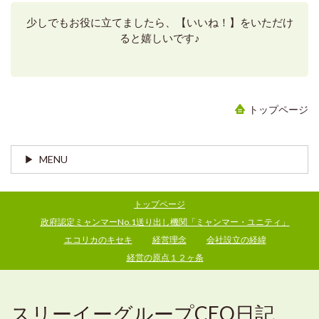
少しでもお役に立てましたら、【いいね！】をいただけ
ると嬉しいです♪
トップページ
MENU
トップページ
政府認定ミャンマーNo.1送り出し機関「ミャンマー・ユニティ」
エコリカのキセキ
経営理念
会社設立の経緯
経営の原点１２ヶ条
スリーイーグループCEO日記